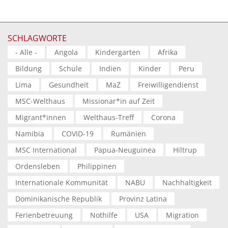
SCHLAGWORTE
- Alle -
Angola
Kindergarten
Afrika
Bildung
Schule
Indien
Kinder
Peru
Lima
Gesundheit
MaZ
Freiwilligendienst
MSC-Welthaus
Missionar*in auf Zeit
Migrant*innen
Welthaus-Treff
Corona
Namibia
COVID-19
Rumänien
MSC International
Papua-Neuguinea
Hiltrup
Ordensleben
Philippinen
Internationale Kommunität
NABU
Nachhaltigkeit
Dominikanische Republik
Provinz Latina
Ferienbetreuung
Nothilfe
USA
Migration