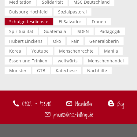
Meditation
Solidarität
MSC Deutschland
Duisburg Hochfeld
Sozialpastoral
Schulgottesdienste
El Salvador
Frauen
Spiritualität
Guatemala
ISDEN
Pädagogik
Hubert Linckens
Öko
Fair
Generaloberin
Korea
Youtube
Menschenrechte
Manila
Essen und Trinken
weltwärts
Menschenhandel
Münster
GTB
Katechese
Nachhilfe
02501 - 173198
Newsletter
Blog
provinz@msc-hiltrup.de